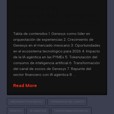
Genesys y la
transformación digital
con IA agéntica en 2026
Tabla de contenidos 1. Genesys como líder en
orquestación de experiencias 2. Crecimiento de
Genesys en el mercado mexicano 3. Oportunidades
en el ecosistema tecnológico para 2026 4. Impacto
de la IA agéntica en las PYMEs 5. Tokenización del
consumo de inteligencia artificial 6. Transformación
del canal de socios de Genesys 7. Repunte del
sector financiero con IA agéntica 8. …
Read More
CRECIMIENTO EN MÉXICO
EXPERIENCIA DEL CLIENTE
GENESYS
IA AGÉNTICA
TRANSFORMACIÓN DIGITAL