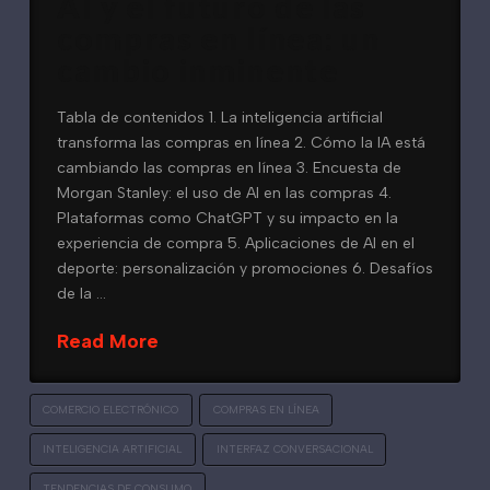
AI y el futuro de las
compras en línea: un
cambio inminente
Tabla de contenidos 1. La inteligencia artificial
transforma las compras en línea 2. Cómo la IA está
cambiando las compras en línea 3. Encuesta de
Morgan Stanley: el uso de AI en las compras 4.
Plataformas como ChatGPT y su impacto en la
experiencia de compra 5. Aplicaciones de AI en el
deporte: personalización y promociones 6. Desafíos
de la …
Read More
COMERCIO ELECTRÓNICO
COMPRAS EN LÍNEA
INTELIGENCIA ARTIFICIAL
INTERFAZ CONVERSACIONAL
TENDENCIAS DE CONSUMO