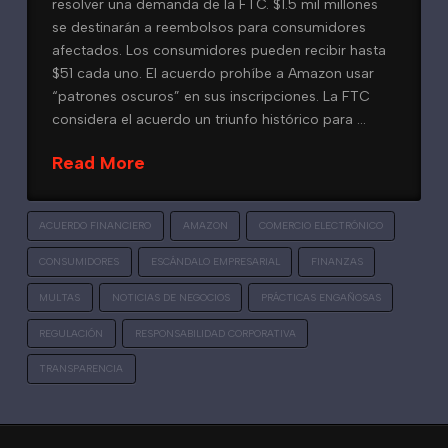
resolver una demanda de la FTC. $1.5 mil millones
se destinarán a reembolsos para consumidores
afectados. Los consumidores pueden recibir hasta
$51 cada uno. El acuerdo prohíbe a Amazon usar
“patrones oscuros” en sus inscripciones. La FTC
considera el acuerdo un triunfo histórico para …
Read More
ACUERDO FINANCIERO
AMAZON
COMERCIO ELECTRÓNICO
CONSUMIDORES
ESCÁNDALO EMPRESARIAL
FINANZAS
MULTAS
NOTICIAS DE NEGOCIOS
PRÁCTICAS ENGAÑOSAS
REGULACIÓN
RESPONSABILIDAD CORPORATIVA
TRANSPARENCIA