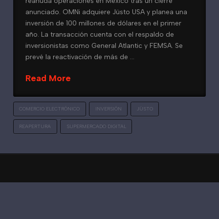
reanuda operaciones en México tras un cierre
anunciado. OMNi adquiere Jüsto USA y planea una
inversión de 100 millones de dólares en el primer
año. La transacción cuenta con el respaldo de
inversionistas como General Atlantic y FEMSA. Se
prevé la reactivación de más de …
Read More
COMERCIO ELECTRÓNICO
INVERSIÓN
JÜSTO
REAPERTURA
SUPERMERCADO DIGITAL