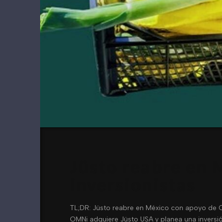
Jüsto reabre en 
inversionistas
TL;DR: Jüsto reabre en México con apoyo de OM
OMNi adquiere Jüsto USA y planea una inversió