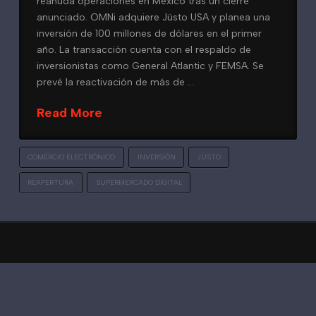
reanuda operaciones en México tras un cierre
anunciado. OMNi adquiere Jüsto USA y planea una
inversión de 100 millones de dólares en el primer
año. La transacción cuenta con el respaldo de
inversionistas como General Atlantic y FEMSA. Se
prevé la reactivación de más de …
Read More
COMERCIO ELECTRÓNICO
INVERSIÓN
JÜSTO
REAPERTURA
SUPERMERCADO DIGITAL