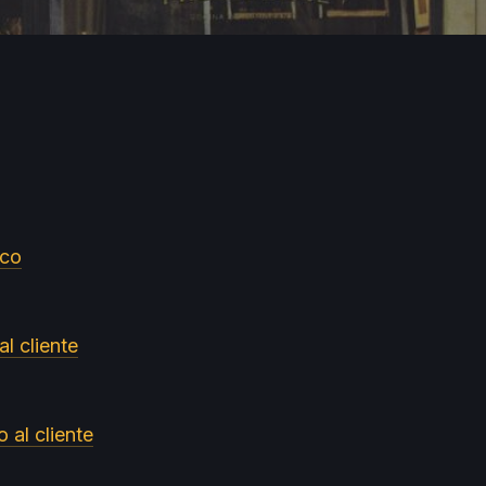
ico
al cliente
o al cliente