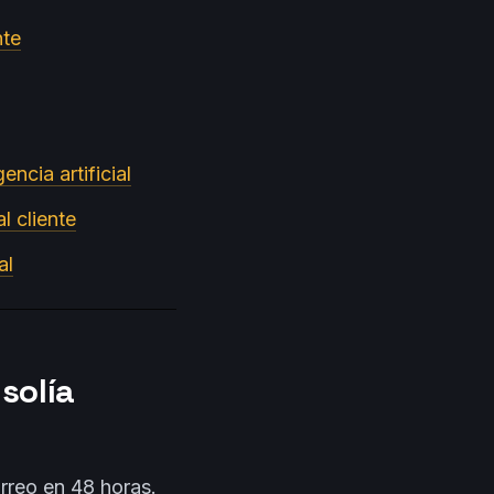
nte
ncia artificial
al cliente
al
 solía
orreo en 48 horas.