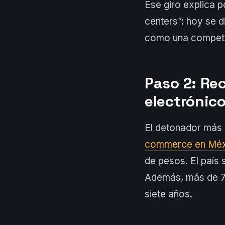
Ese giro explica p
centers”: hoy se d
como una competen
Paso 2: Re
electrónic
El detonador más 
commerce en Méx
de pesos. El país 
Además, más de 77
siete años.