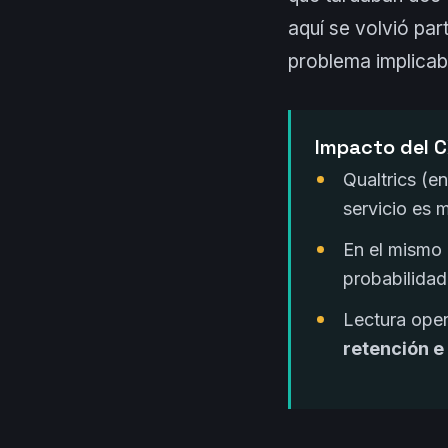
aquí se volvió par
problema implicaba
Impacto del C
Qualtrics (e
servicio es 
En el mismo 
probabilida
Lectura oper
retención e