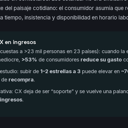
te del paisaje cotidiano: el consumidor asumía que 
 tiempo, insistencia y disponibilidad en horario labo
X en ingresos
ncuestas a >23 mil personas en 23 países): cuando la 
mediocre,
>53%
de consumidores
reduce su gasto
co
estudio: subir de
1–2 estrellas a 3
puede elevar en
~
d de
recompra
.
ativa: CX deja de ser “soporte” y se vuelve una palan
 ingresos
.