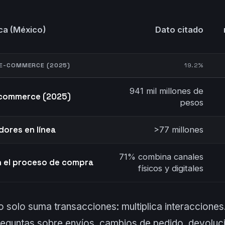
ca (México)
Dato citado
 E-COMMERCE (2025)
19.2%
941 mil millones de
e-commerce (2025)
pesos
ores en línea
>77 millones
71% combina canales
 el proceso de compra
físicos y digitales
o solo suma transacciones: multiplica interaccion
preguntas sobre envíos, cambios de pedido, devoluci