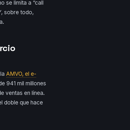
 se limita a “call
Y, sobre todo,
a.
rcio
 la
AMVO, el e-
e 941 mil millones
e ventas en línea.
el doble que hace