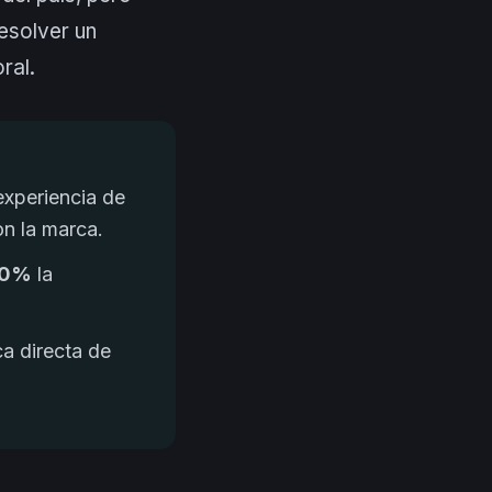
resolver un
ral.
experiencia de
n la marca.
70%
la
ca directa de