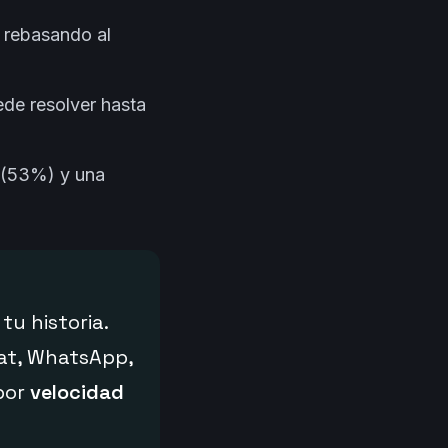
 rebasando al
ede resolver hasta
o (53%) y una
tu historia.
hat, WhatsApp,
 por
velocidad