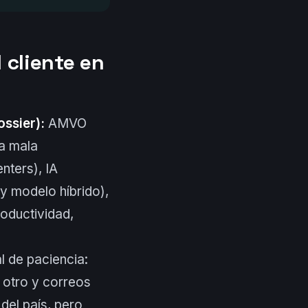
 cliente en
ossier):
AMVO
a mala
nters), IA
y modelo híbrido),
oductividad,
l de paciencia:
 otro y correos
del país, pero