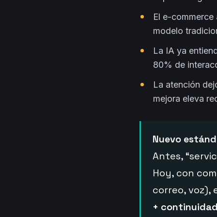
El e-commerce a
modelo tradicio
La IA ya entiend
80% de interac
La atención dej
mejora eleva r
Nuevo estánda
Antes, “servic
Hoy, con comp
correo, voz),
+ continuidad