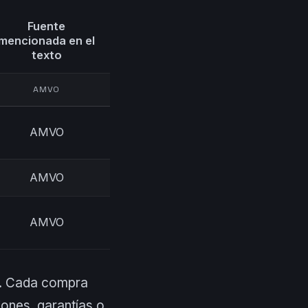
Fuente
mencionada en el
texto
AMVO
AMVO
AMVO
AMVO
es. Cada compra
ones, garantías o