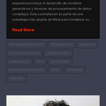
experiencia incluye el desarrollo de modelos
generativos y técnicas de procesamiento de datos
complejos. Esta contratación es parte de una
estrategia más amplia de Meta para fortalecer su …
Read More
CONTRATACIÓN DE TALENTO
DESARROLLO DE IA
INNOVACIÓN
INTELIGENCIA ARTIFICIAL
LABORATORIO DE IA
LIDERAZGO EN IA
META
META Y OPENAI
NOVEDADES EN TECNOLOGÍA
OPENAI
TECNOLOGÍA
YANG SONG