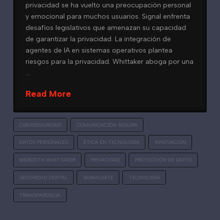
privacidad se ha vuelto una preocupación personal
y emocional para muchos usuarios. Signal enfrenta
desafíos legislativos que amenazan su capacidad
de garantizar la privacidad. La integración de
agentes de IA en sistemas operativos plantea
riesgos para la privacidad. Whittaker aboga por una
…
Read More
CIBERSEGURIDAD
COMUNICACIÓN SEGURA
DATOS PERSONALES
ÉTICA EN TECNOLOGÍA
INNOVACIÓN
MEREDITH WHITTAKER
PRIVACIDAD
PROTECCIÓN DE DATOS
SEGURIDAD DIGITAL
SIGNALGATE
TECNOLOGÍA
TRANSPARENCIA