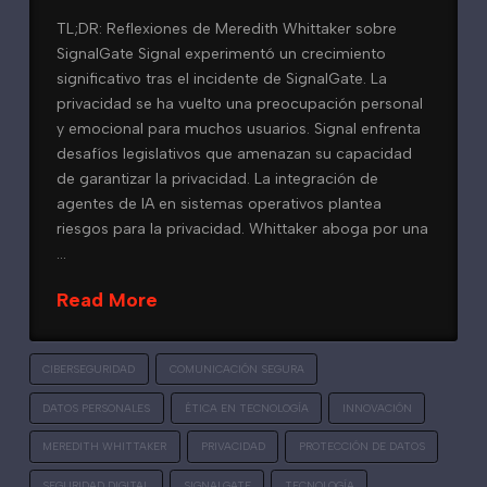
TL;DR: Reflexiones de Meredith Whittaker sobre
SignalGate Signal experimentó un crecimiento
significativo tras el incidente de SignalGate. La
privacidad se ha vuelto una preocupación personal
y emocional para muchos usuarios. Signal enfrenta
desafíos legislativos que amenazan su capacidad
de garantizar la privacidad. La integración de
agentes de IA en sistemas operativos plantea
riesgos para la privacidad. Whittaker aboga por una
…
Read More
CIBERSEGURIDAD
COMUNICACIÓN SEGURA
DATOS PERSONALES
ÉTICA EN TECNOLOGÍA
INNOVACIÓN
MEREDITH WHITTAKER
PRIVACIDAD
PROTECCIÓN DE DATOS
SEGURIDAD DIGITAL
SIGNALGATE
TECNOLOGÍA