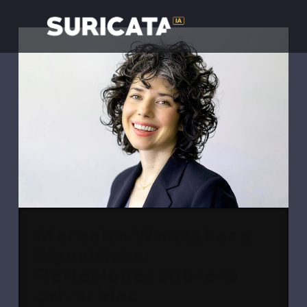
Meredith Whittaker y
SignalGate:
Reflexiones sobre la
privacidad