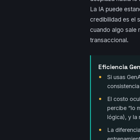
La IA puede estan
credibilidad es el
cuando algo sale 
transaccional.
Eficiencia Ge
Si usas GenA
consistencia
El costo ocu
percibe “lo 
lógica), y la
La diferenci
entrenamien