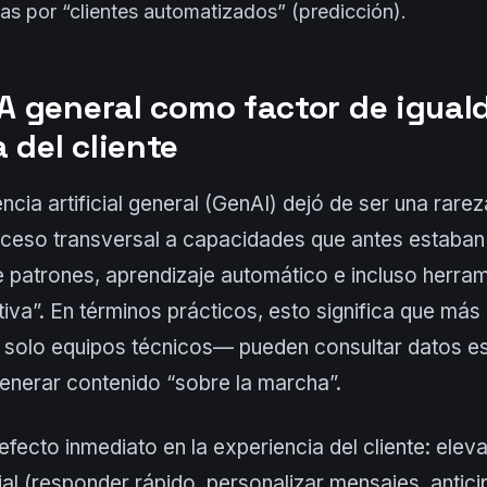
as por “clientes automatizados” (predicción).
IA general como factor de igual
 del cliente
encia artificial general (GenAI) dejó de ser una rare
ceso transversal a capacidades que antes estaban
 patrones, aprendizaje automático e incluso herra
itiva”. En términos prácticos, esto significa que má
solo equipos técnicos— pueden consultar datos es
generar contenido “sobre la marcha”.
efecto inmediato en la experiencia del cliente: eleva
ial (responder rápido, personalizar mensajes, antic