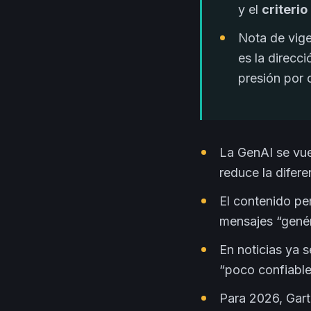
y el
criteri
Nota de vige
es la direcc
presión por c
La GenAI se vue
reduce la difere
El contenido pe
mensajes “genér
En noticias ya 
“poco confiable
Para 2026, Gart