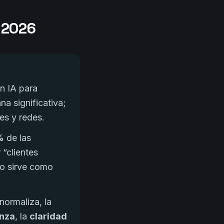
n 2026
n IA para
a significativa;
es y redes.
%
de las
 “clientes
o sirve como
normaliza, la
anza
, la
claridad