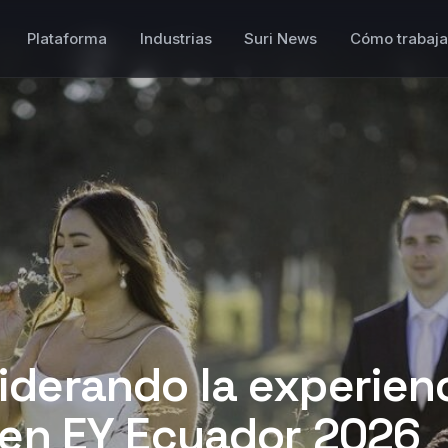
Plataforma
Industrias
Suri News
Cómo trabaj
derando la experienc
 en EY Ecuador 2026