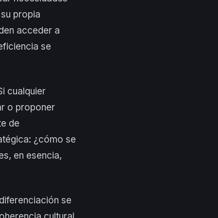
 su propia
eden acceder a
ficiencia se
i cualquier
ar o proponer
te de
ratégica: ¿cómo se
es, en esencia,
diferenciación se
oherencia cultural.