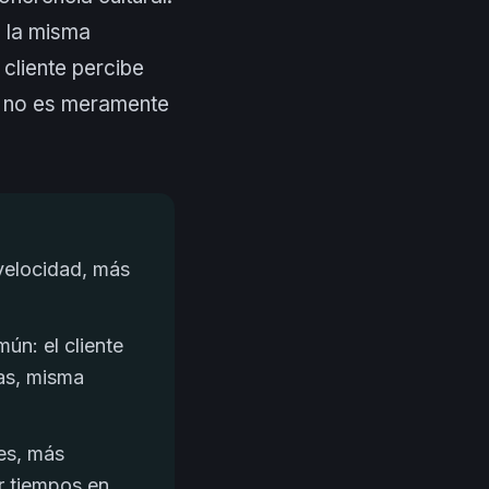
n la misma
 cliente percibe
n no es meramente
velocidad, más
ún: el cliente
as, misma
nes, más
r tiempos en