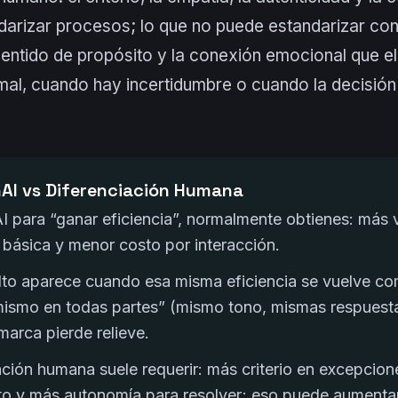
darizar procesos; lo que no puede estandarizar co
 sentido de propósito y la conexión emocional que el
mal, cuando hay incertidumbre o cuando la decisió
nAI vs Diferenciación Humana
I para “ganar eficiencia”, normalmente obtienes: más 
 básica y menor costo por interacción.
lto aparece cuando esa misma eficiencia se vuelve com
mismo en todas partes” (mismo tono, mismas respuest
 marca pierde relieve.
ación humana suele requerir: más criterio en excepcio
to y más autonomía para resolver; eso puede aumenta