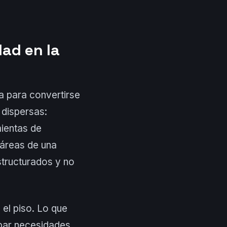
dad en la
za para convertirse
 dispersas:
mientas de
s áreas de una
tructurados y no
 el piso. Lo que
ipar necesidades