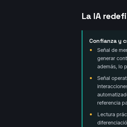
La IA redef
Confianza y c
Señal de me
generar cont
además, lo p
Señal operat
interacciones
automatizad
referencia p
Lectura prác
diferenciaci