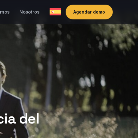
amos
Nosotros
Agendar demo
ia del