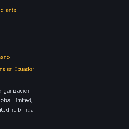
cliente
mano
ana en Ecuador
organización
obal Limited,
ited no brinda