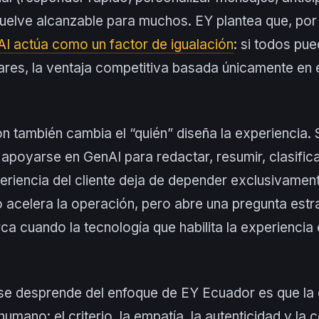
vuelve alcanzable para muchos. EY plantea que, por
AI actúa como un factor de igualación
: si todos pu
ares, la ventaja competitiva basada únicamente en e
 también cambia el “quién” diseña la experiencia. S
 apoyarse en GenAI para redactar, resumir, clasific
eriencia del cliente deja de depender exclusivamen
o acelera la operación, pero abre una pregunta est
ca cuando la tecnología que habilita la experiencia 
se desprende del enfoque de EY Ecuador es que la 
umano: el criterio, la empatía, la autenticidad y la c