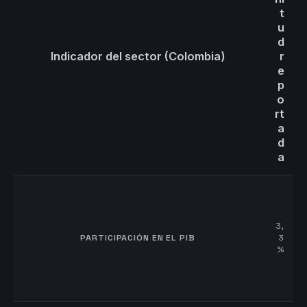
t
u
d
Indicador del sector (Colombia)
r
e
p
o
rt
a
d
a
3,
PARTICIPACIÓN EN EL PIB
3
%