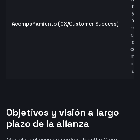
n
y
m
Acompañamiento (CX/Customer Success)
ej
or
a
co
nti
nu
a
Objetivos y visión a largo
plazo de la alianza
Más allá del anuncio puntual, Five9 y Claro