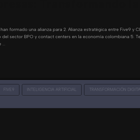
presas: Transformando la
 han formado una alianza para 2. Alianza estratégica entre Five9 y 
o del sector BPO y contact centers en la economía colombiana 5. Te
e …
FIVE9
INTELIGENCIA ARTIFICIAL
TRANSFORMACIÓN DIGIT