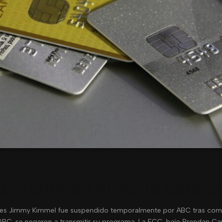
levisión en vivo: la cens
nes Jimmy Kimmel fue suspendido temporalmente por ABC tras coment
de ABC, se negaron a transmitir su programa. La FCC, bajo Brendan Ca