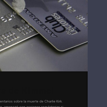
ura de Kimmel
arios sobre la muerte de Charlie Kirk.
rr, amenazó con acciones regulatorias si