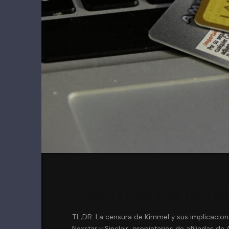
Desafíos de la te
TL;DR: La censura de Kimmel y sus implicacio
Nexstar y Sinclair, propietarios de afiliadas 