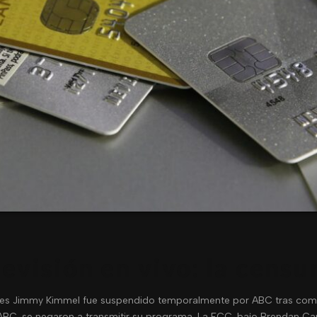
levisión en vivo: la cens
nes Jimmy Kimmel fue suspendido temporalmente por ABC tras coment
de ABC, se negaron a transmitir su programa. La FCC, bajo Brendan Ca