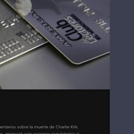
ura de Kimmel
arios sobre la muerte de Charlie Kirk.
rr, amenazó con acciones regulatorias si