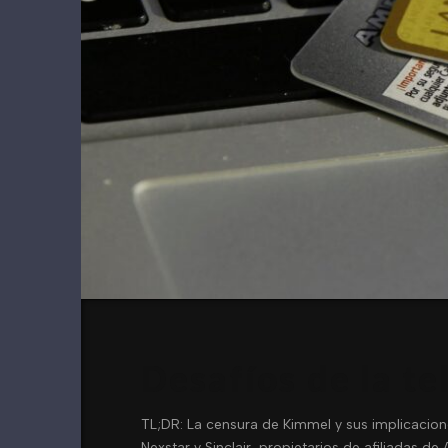
Desafíos de la te
TL;DR: La censura de Kimmel y sus implicacio
Nexstar y Sinclair, propietarios de afiliadas 