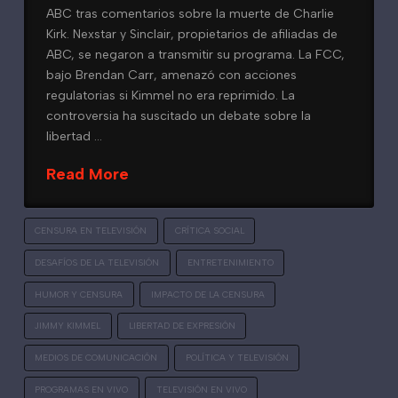
ABC tras comentarios sobre la muerte de Charlie
Kirk. Nexstar y Sinclair, propietarios de afiliadas de
ABC, se negaron a transmitir su programa. La FCC,
bajo Brendan Carr, amenazó con acciones
regulatorias si Kimmel no era reprimido. La
controversia ha suscitado un debate sobre la
libertad …
Read More
CENSURA EN TELEVISIÓN
CRÍTICA SOCIAL
DESAFÍOS DE LA TELEVISIÓN
ENTRETENIMIENTO
HUMOR Y CENSURA
IMPACTO DE LA CENSURA
JIMMY KIMMEL
LIBERTAD DE EXPRESIÓN
MEDIOS DE COMUNICACIÓN
POLÍTICA Y TELEVISIÓN
PROGRAMAS EN VIVO
TELEVISIÓN EN VIVO