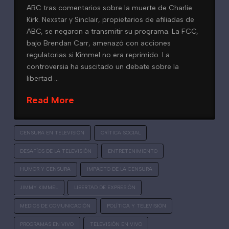
ABC tras comentarios sobre la muerte de Charlie
Kirk. Nexstar y Sinclair, propietarios de afiliadas de
ABC, se negaron a transmitir su programa. La FCC,
bajo Brendan Carr, amenazó con acciones
regulatorias si Kimmel no era reprimido. La
controversia ha suscitado un debate sobre la
libertad …
Read More
CENSURA EN TELEVISIÓN
CRÍTICA SOCIAL
DESAFÍOS DE LA TELEVISIÓN
ENTRETENIMIENTO
HUMOR Y CENSURA
IMPACTO DE LA CENSURA
JIMMY KIMMEL
LIBERTAD DE EXPRESIÓN
MEDIOS DE COMUNICACIÓN
POLÍTICA Y TELEVISIÓN
PROGRAMAS EN VIVO
TELEVISIÓN EN VIVO