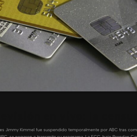
levisión en vivo: la cens
nes Jimmy Kimmel fue suspendido temporalmente por ABC tras coment
de ABC, se negaron a transmitir su programa. La FCC, bajo Brendan Ca