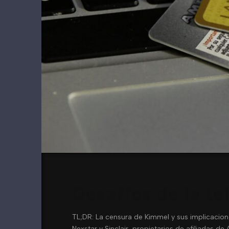
Desafíos de la te
TL;DR: La censura de Kimmel y sus implicacio
Nexstar y Sinclair, propietarios de afiliadas 