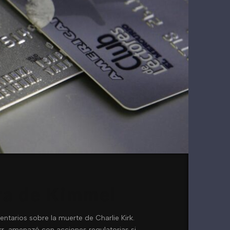
ura de Kimmel
arios sobre la muerte de Charlie Kirk.
rr, amenazó con acciones regulatorias si