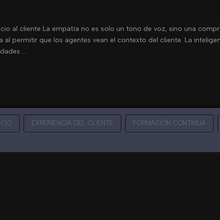
 la empatía en el servicio
cio al cliente La empatía no es solo un tono de voz, sino una compre
l permitir que los agentes vean el contexto del cliente. La inteligen
idades …
ICIO
EXPERIENCIA DEL CLIENTE
FORMACIÓN CONTINUA