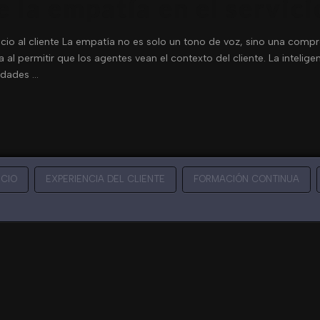
 la empatía en el servicio
cio al cliente La empatía no es solo un tono de voz, sino una compre
l permitir que los agentes vean el contexto del cliente. La inteligen
idades …
ICIO
EXPERIENCIA DEL CLIENTE
FORMACIÓN CONTINUA