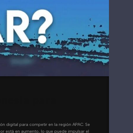
onesia para
ión digital para competir en la región APAC. Se
dor está en aumento, lo que puede impulsar el