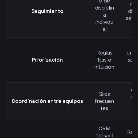
e de
rec
disciplin
Seguimiento
dis
a
seña
individu
al
Reglas
pred
Priorización
fijas o
scor
intuición
n
Vis
Silos
ha
Coordinación entre equipos
frecuen
t
tes
(
CRM
Rec
“desact