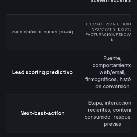
suelen requerirse
USO/ACTIVIDAD, TICKETS
NPS/CSAT SI EXISTE,
PREDICCIÓN DE CHURN (BAJA)
FACTURACIÓN/RENOVACI
N
Fuente,
comportamiento
Lead scoring predictivo
web/email,
firmográficos, históri
de conversión
Etapa, interacciones
recientes, contenido
Next-best-action
consumido, respuest
previas