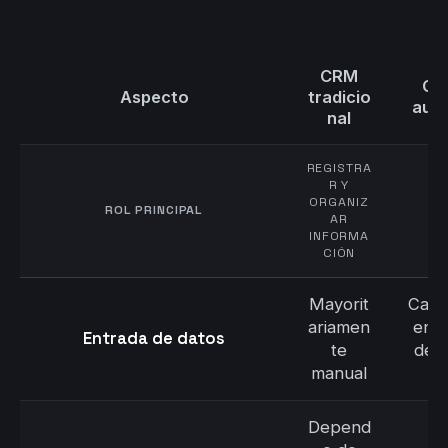
CRM
CR
Aspecto
tradicio
auto
nal
REGISTRA
RE
R Y
A
ORGANIZ
ROL PRINCIPAL
AR
INFORMA
(
CIÓN
Mayorit
Capt
ariamen
enri
Entrada de datos
te
desd
manual
Depend