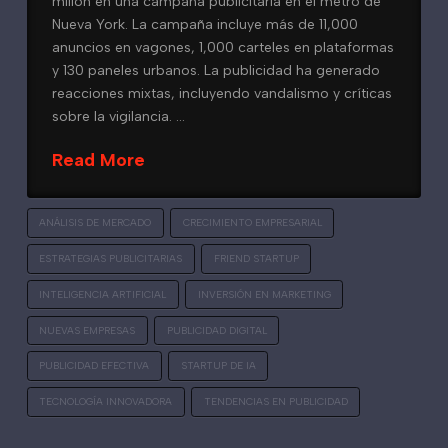
millón en una campaña publicitaria en el metro de
Nueva York. La campaña incluye más de 11,000
anuncios en vagones, 1,000 carteles en plataformas
y 130 paneles urbanos. La publicidad ha generado
reacciones mixtas, incluyendo vandalismo y críticas
sobre la vigilancia. …
Read More
ANÁLISIS DE MERCADO
CRECIMIENTO EMPRESARIAL
ESTRATEGIAS PUBLICITARIAS
FRIEND STARTUP
INTELIGENCIA ARTIFICIAL
INVERSIÓN EN MARKETING
NUEVAS EMPRESAS
PUBLICIDAD DIGITAL
PUBLICIDAD EFECTIVA
STARTUP DE IA
TECNOLOGÍA INNOVADORA
TENDENCIAS EN PUBLICIDAD