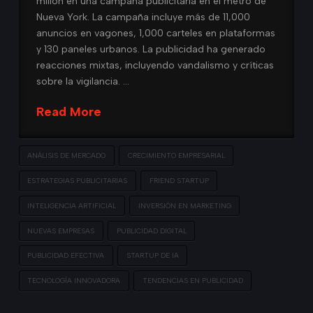
millón en una campaña publicitaria en el metro de
Nueva York. La campaña incluye más de 11,000
anuncios en vagones, 1,000 carteles en plataformas
y 130 paneles urbanos. La publicidad ha generado
reacciones mixtas, incluyendo vandalismo y críticas
sobre la vigilancia. …
Read More
ANÁLISIS DE MERCADO
CRECIMIENTO EMPRESARIAL
ESTRATEGIAS PUBLICITARIAS
FRIEND STARTUP
INTELIGENCIA ARTIFICIAL
INVERSIÓN EN MARKETING
NUEVAS EMPRESAS
PUBLICIDAD DIGITAL
PUBLICIDAD EFECTIVA
STARTUP DE IA
TECNOLOGÍA INNOVADORA
TENDENCIAS EN PUBLICIDAD