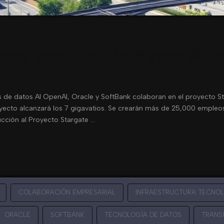
vos centros de datos AI 
 de datos AI OpenAI, Oracle y SoftBank colaboran en el proyecto St
yecto alcanzará los 7 gigavatios. Se crearán más de 25,000 empleos e
ucción al Proyecto Stargate …
COLABORACIÓN EMPRESARIAL
INFRAESTRUCTURA TECNO
ORACLE
SOFTBANK
TECNOLOGÍA DE DATOS
TRANS