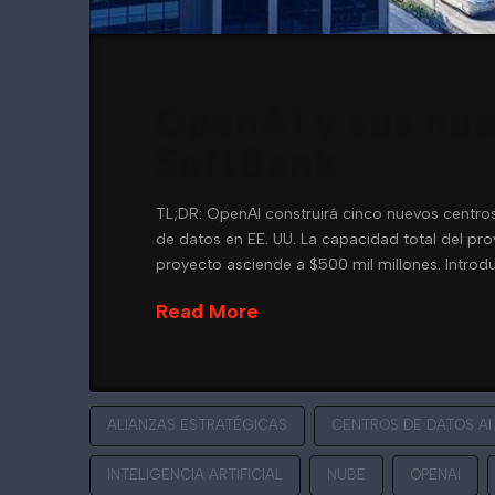
OpenAI y sus nue
SoftBank
TL;DR: OpenAI construirá cinco nuevos centros
de datos en EE. UU. La capacidad total del pro
proyecto asciende a $500 mil millones. Introd
Read More
ALIANZAS ESTRATÉGICAS
CENTROS DE DATOS AI
INTELIGENCIA ARTIFICIAL
NUBE
OPENAI