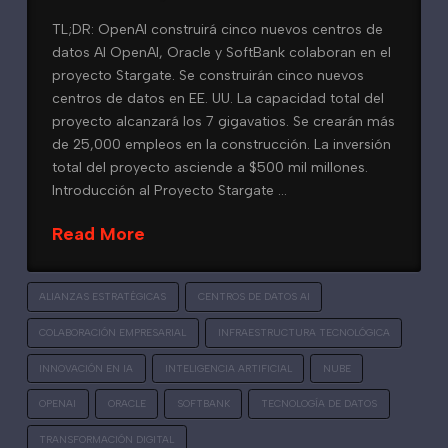
TL;DR: OpenAI construirá cinco nuevos centros de
datos AI OpenAI, Oracle y SoftBank colaboran en el
proyecto Stargate. Se construirán cinco nuevos
centros de datos en EE. UU. La capacidad total del
proyecto alcanzará los 7 gigavatios. Se crearán más
de 25,000 empleos en la construcción. La inversión
total del proyecto asciende a $500 mil millones.
Introducción al Proyecto Stargate …
Read More
ALIANZAS ESTRATÉGICAS
CENTROS DE DATOS AI
COLABORACIÓN EMPRESARIAL
INFRAESTRUCTURA TECNOLÓGICA
INNOVACIÓN EN IA
INTELIGENCIA ARTIFICIAL
NUBE
OPENAI
ORACLE
SOFTBANK
TECNOLOGÍA DE DATOS
TRANSFORMACIÓN DIGITAL