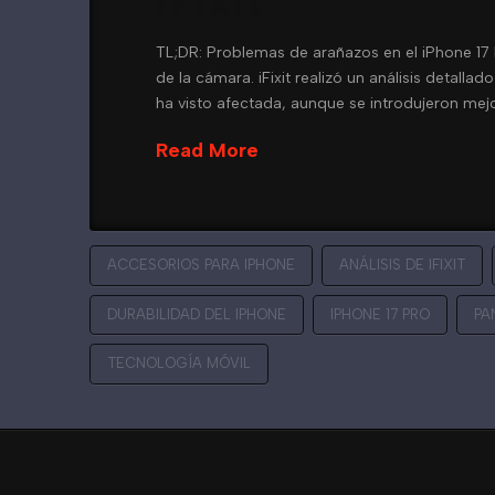
iFixit
TL;DR: Problemas de arañazos en el iPhone 17
de la cámara. iFixit realizó un análisis detall
ha visto afectada, aunque se introdujeron me
Read More
ACCESORIOS PARA IPHONE
ANÁLISIS DE IFIXIT
DURABILIDAD DEL IPHONE
IPHONE 17 PRO
PA
TECNOLOGÍA MÓVIL