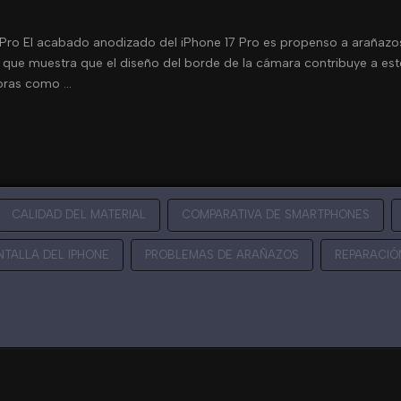
 Pro El acabado anodizado del iPhone 17 Pro es propenso a arañazo
ado que muestra que el diseño del borde de la cámara contribuye a est
joras como …
CALIDAD DEL MATERIAL
COMPARATIVA DE SMARTPHONES
NTALLA DEL IPHONE
PROBLEMAS DE ARAÑAZOS
REPARACIÓ