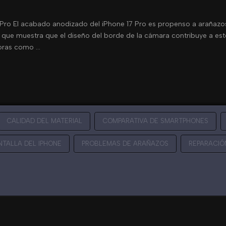
 Pro El acabado anodizado del iPhone 17 Pro es propenso a arañazo
ado que muestra que el diseño del borde de la cámara contribuye a est
joras como …
CALIDAD DEL MATERIAL
COMPARATIVA DE SMARTPHONES
NTALLA DEL IPHONE
PROBLEMAS DE ARAÑAZOS
REPARACIÓ