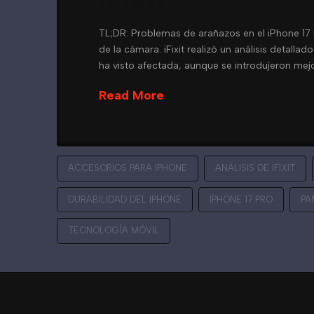
iFixit
TL;DR: Problemas de arañazos en el iPhone 17
de la cámara. iFixit realizó un análisis detall
ha visto afectada, aunque se introdujeron me
Read More
ACCESORIOS PARA IPHONE
ANÁLISIS DE IFIXIT
DURABILIDAD DEL IPHONE
IPHONE 17 PRO
PA
TECNOLOGÍA MÓVIL