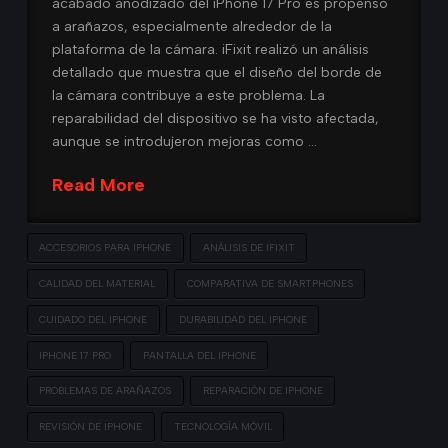
acabado anodizado del iPhone 17 Pro es propenso
a arañazos, especialmente alrededor de la
plataforma de la cámara. iFixit realizó un análisis
detallado que muestra que el diseño del borde de
la cámara contribuye a este problema. La
reparabilidad del dispositivo se ha visto afectada,
aunque se introdujeron mejoras como …
Read More
ACCESORIOS PARA IPHONE
ANÁLISIS DE IFIXIT
CALIDAD DEL MATERIAL
COMPARATIVA DE SMARTPHONES
CUIDADO DEL IPHONE
DURABILIDAD DEL IPHONE
IPHONE 17 PRO
PANTALLA DEL IPHONE
PROBLEMAS DE ARAÑAZOS
REPARACIÓN DE IPHONE
REVISIÓN DE IPHONE
TECNOLOGÍA MÓVIL