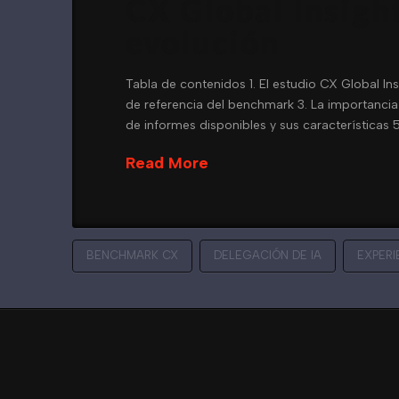
CX Global Insight
evolución
Tabla de contenidos 1. El estudio CX Global I
de referencia del benchmark 3. La importancia 
de informes disponibles y sus características 5
Read More
BENCHMARK CX
DELEGACIÓN DE IA
EXPERI