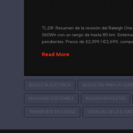
Raleigh One e-bik
ciudad
TL;DR: Resumen de la revisión del Raleigh One
360Wh con un rango de hasta 80 km. Sistema d
pendientes. Precio de £2,399 / €2,699, compe
Read More
BICICLETA ELÉCTRICA
BICICLETAS PARA LA CIUD
MOVILIDAD SOSTENIBLE
RALEIGH BICICLETAS
TRANSPORTE EN CIUDAD
VENTAJAS DE LA E-BIKE