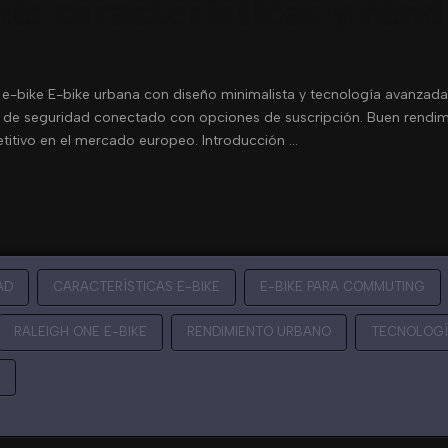
e: características y rend
 e-bike E-bike urbana con diseño minimalista y tecnología avanzada
e seguridad conectado con opciones de suscripción. Buen rendimie
titivo en el mercado europeo. Introducción …
AD
CARACTERÍSTICAS E-BIKE
E-BIKE PARA COMMUTING
RALEIGH ONE E-BIKE
RENDIMIENTO URBANO
TECNOLOGÍA