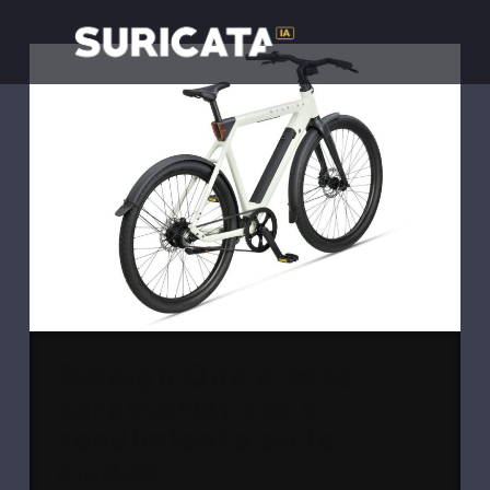
Raleigh One e-bike:
características y
rendimiento en la
ciudad