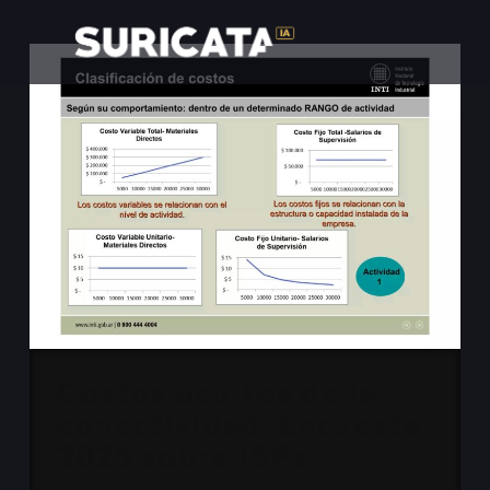
Costos ocultos de la
conectividad: Encuesta
2025 sobre ISPs