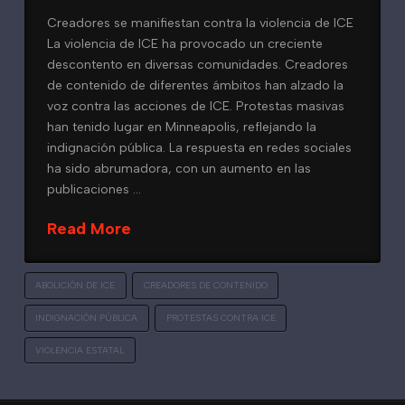
Creadores se manifiestan contra la violencia de ICE
La violencia de ICE ha provocado un creciente
descontento en diversas comunidades. Creadores
de contenido de diferentes ámbitos han alzado la
voz contra las acciones de ICE. Protestas masivas
han tenido lugar en Minneapolis, reflejando la
indignación pública. La respuesta en redes sociales
ha sido abrumadora, con un aumento en las
publicaciones …
Read More
ABOLICIÓN DE ICE
CREADORES DE CONTENIDO
INDIGNACIÓN PÚBLICA
PROTESTAS CONTRA ICE
VIOLENCIA ESTATAL