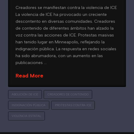
Creadores se manifiestan contra la violencia de ICE
La violencia de ICE ha provocado un creciente
descontento en diversas comunidades. Creadores
de contenido de diferentes ámbitos han alzado la
voz contra las acciones de ICE. Protestas masivas
han tenido lugar en Minneapolis, reflejando la
indignación pública. La respuesta en redes sociales
ha sido abrumadora, con un aumento en las
publicaciones …
Read More
ABOLICIÓN DE ICE
CREADORES DE CONTENIDO
INDIGNACIÓN PÚBLICA
PROTESTAS CONTRA ICE
VIOLENCIA ESTATAL