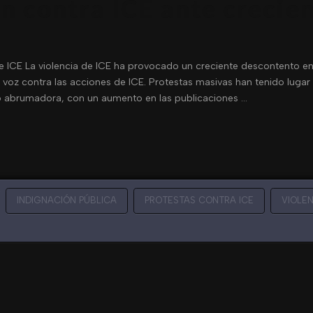
n contra ICE ante crecien
 de ICE La violencia de ICE ha provocado un creciente descontento 
voz contra las acciones de ICE. Protestas masivas han tenido lugar 
do abrumadora, con un aumento en las publicaciones …
INDIGNACIÓN PÚBLICA
PROTESTAS CONTRA ICE
VIOLEN