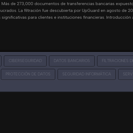
dia Más de 273,000 documentos de transferencias bancarias expuesto
ucrados. La filtración fue descubierta por UpGuard en agosto de 202
gnificativas para clientes e instituciones financieras. Introducción 
CIBERSEGURIDAD
DATOS BANCARIOS
FILTRACIONES D
PROTECCIÓN DE DATOS
SEGURIDAD INFORMÁTICA
SERV