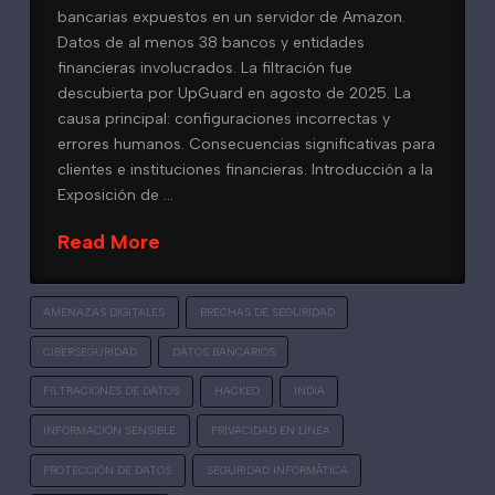
bancarias expuestos en un servidor de Amazon.
Datos de al menos 38 bancos y entidades
financieras involucrados. La filtración fue
descubierta por UpGuard en agosto de 2025. La
causa principal: configuraciones incorrectas y
errores humanos. Consecuencias significativas para
clientes e instituciones financieras. Introducción a la
Exposición de …
Read More
AMENAZAS DIGITALES
BRECHAS DE SEGURIDAD
CIBERSEGURIDAD
DATOS BANCARIOS
FILTRACIONES DE DATOS
HACKEO
INDIA
INFORMACIÓN SENSIBLE
PRIVACIDAD EN LÍNEA
PROTECCIÓN DE DATOS
SEGURIDAD INFORMÁTICA