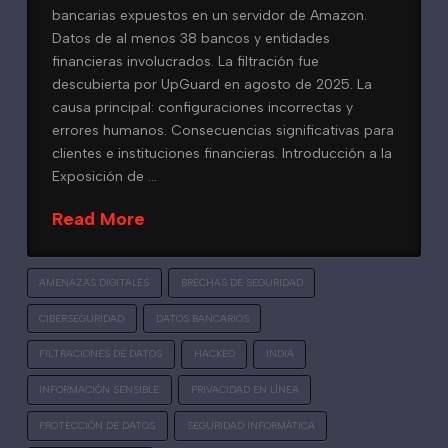
bancarias expuestos en un servidor de Amazon.
Datos de al menos 38 bancos y entidades
financieras involucrados. La filtración fue
descubierta por UpGuard en agosto de 2025. La
causa principal: configuraciones incorrectas y
errores humanos. Consecuencias significativas para
clientes e instituciones financieras. Introducción a la
Exposición de …
Read More
AMENAZAS DIGITALES
BRECHAS DE SEGURIDAD
CIBERSEGURIDAD
DATOS BANCARIOS
FILTRACIONES DE DATOS
HACKEO
INDIA
INFORMACIÓN SENSIBLE
PRIVACIDAD EN LÍNEA
PROTECCIÓN DE DATOS
SEGURIDAD INFORMÁTICA