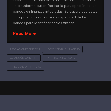
ecosistema de más de 20 instituciones financieras.
La plataforma busca facilitar la participación de los
bancos en finanzas integradas. Se espera que estas
incorporaciones mejoren la capacidad de los
bancos para identificar socios fintech. …
Read More
ASOCIACIONES FINTECH
ECOSISTEMA FINANCIERO
EXPANSIÓN BANCARIA
FINANZAS INTEGRADAS
INTELIGENCIA ARTIFICIAL