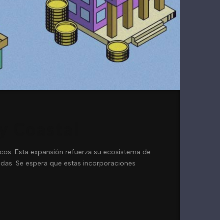
y Coastal
cos. Esta expansión refuerza su ecosistema de
radas. Se espera que estas incorporaciones