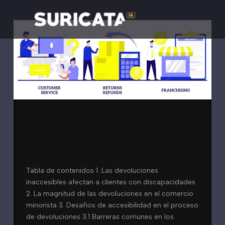
El punto ciego de las
devoluciones en el
comercio minorista
Tabla de contenidos 1. Las devoluciones
inaccesibles afectan a clientes con discapacidades
2. La magnitud de las devoluciones en el comercio
minorista 3. Desafíos de accesibilidad en el proceso
de devoluciones 3.1 Barreras comunes en los