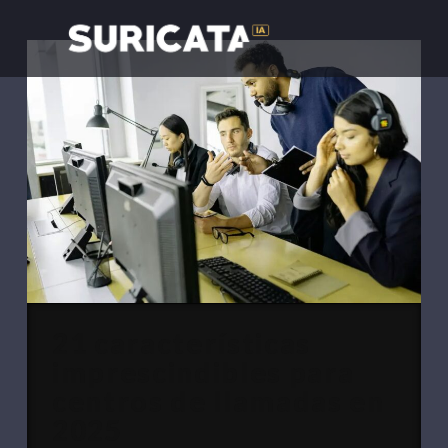
21 características
imprescindibles para
centros de llamadas en
2025