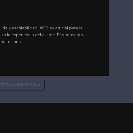
entros de
da y escalabilidad. ACD es crucial para la
za la experiencia del cliente. Enrutamiento
nect es una …
NTEGRACIÓN DE CRM