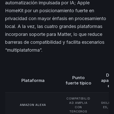
automatización impulsada por IA; Apple
HomeKit por un posicionamiento fuerte en
privacidad con mayor énfasis en procesamiento
local. A la vez, las cuatro grandes plataformas
incorporan soporte para Matter, lo que reduce
barreras de compatibilidad y facilita escenarios
“multiplataforma”.
Don
Punto
Plataforma
aparec
fuerte típico
en
COMPATIBILID
MÚ
AD AMPLIA
SKILLS
AMAZON ALEXA
CON
ES, D
TERCEROS