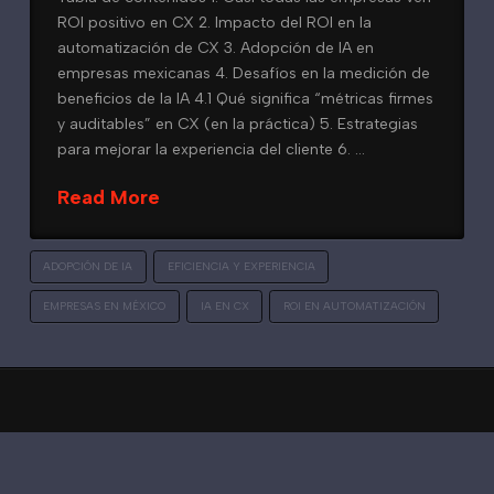
ROI positivo en CX 2. Impacto del ROI en la
automatización de CX 3. Adopción de IA en
empresas mexicanas 4. Desafíos en la medición de
beneficios de la IA 4.1 Qué significa “métricas firmes
y auditables” en CX (en la práctica) 5. Estrategias
para mejorar la experiencia del cliente 6. …
Read More
ADOPCIÓN DE IA
EFICIENCIA Y EXPERIENCIA
EMPRESAS EN MÉXICO
IA EN CX
ROI EN AUTOMATIZACIÓN