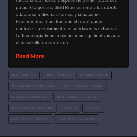
funcionando incluso después de perder todas sus
patas. El algoritmo Skild Brain permite a los robots
adaptarse a diversas formas y situaciones.
Experimentos muestran que el robot puede
controlar su movimiento en condiciones extremas.
La tecnología tiene implicaciones significativas para
el desarrollo de robots en …
Read More
ADAPTABILIDAD
DAÑOS SEVEROS
DESARROLLO DE IA
INNOVACIÓN TECNOLÓGICA
INTELIGENCIA ARTIFICIAL
MEJORAS EN ROBÓTICA
RECUPERACIÓN DE ROBOTS
RESILIENCIA EN MÁQUINAS
ROBOT AI
ROBÓTICA
SISTEMAS AUTÓNOMOS
TECNOLOGÍA AVANZADA