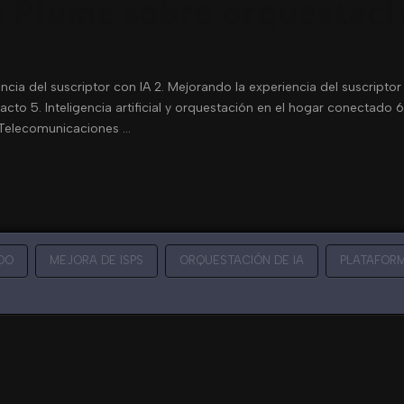
 Plume sobre orquestaci
ncia del suscriptor con IA 2. Mejorando la experiencia del suscript
to 5. Inteligencia artificial y orquestación en el hogar conectado
n Telecomunicaciones …
DO
MEJORA DE ISPS
ORQUESTACIÓN DE IA
PLATAFORM