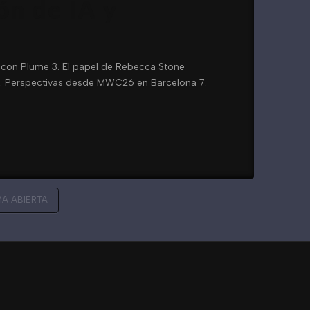
ón de IA y
or con Plume 3. El papel de Rebecca Stone
 6. Perspectivas desde MWC26 en Barcelona 7.
A ABIERTA