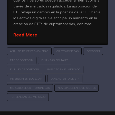
que los inversores pueden acceder a memecoins a
través de mercados regulados. La aprobación del
ETF refleja un cambio en la postura de la SEC hacia
los activos digitales. Se anticipa un aumento en la
creación de ETFs de criptomonedas, con más …
Read More
ANÁLISIS DE CRIPTOMONEDAS
CRIPTOMONEDAS
DOGECOIN
ETF DE DOGECOIN
FINANZAS DIGITALES
FUTURO DE DOGECOIN
IMPACTO EN EL MERCADO
INVERSIÓN EN DOGECOIN
LANZAMIENTO DE ETF
MERCADO DE CRIPTOMONEDAS
NOVEDADES EN INVERSIONES
TENDENCIAS DEL MERCADO