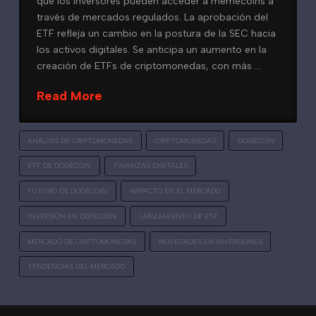
que los inversores pueden acceder a memecoins a
través de mercados regulados. La aprobación del
ETF refleja un cambio en la postura de la SEC hacia
los activos digitales. Se anticipa un aumento en la
creación de ETFs de criptomonedas, con más …
Read More
ANÁLISIS DE CRIPTOMONEDAS
CRIPTOMONEDAS
DOGECOIN
ETF DE DOGECOIN
FINANZAS DIGITALES
FUTURO DE DOGECOIN
IMPACTO EN EL MERCADO
INVERSIÓN EN DOGECOIN
LANZAMIENTO DE ETF
MERCADO DE CRIPTOMONEDAS
NOVEDADES EN INVERSIONES
TENDENCIAS DEL MERCADO