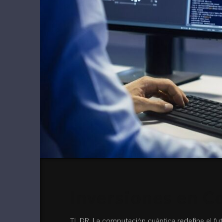
Inversiones en C
TL;DR: La computación cuántica redefine el fut