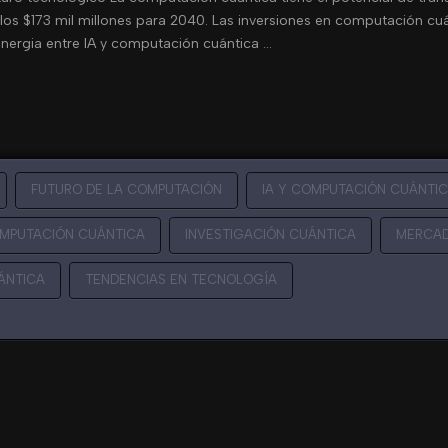
s $173 mil millones para 2040. Las inversiones en computación cuán
inergia entre IA y computación cuántica …
FUTURO DE LA COMPUTACIÓN
IA Y COMPUTACIÓN CUÁNTI
OMPUTACIÓN CUÁNTICA
INVESTIGACIÓN CUÁNTICA
MERCAD
ÁNTICA
TENDENCIAS EN TECNOLOGÍA